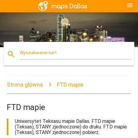
menu
search
Wyszukiwanie kart
Strona główna
FTD mapie
FTD mapie
Uniwersytet Teksasu mapie Dallas. FTD mapie
(Teksas), STANY zjednoczone) do druku. FTD mapie
(Teksas), STANY zjednoczone) pobierz.