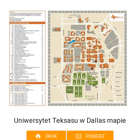
Uniwersytet Teksasu w Dallas mapie
print
system_update_alt
DRUK
POBIERZ