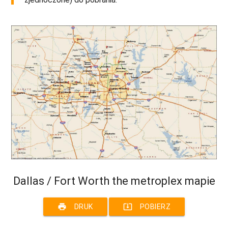
Dallas / Fort Worth the metroplex mapie
print
system_update_alt
DRUK
POBIERZ