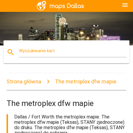
menu
search
Wyszukiwanie kart
Strona główna
The metroplex dfw mapie
The metroplex dfw mapie
Dallas / Fort Worth the metroplex mapie. The
metroplex dfw mapie (Teksas), STANY zjednoczone)
do druku. The metroplex dfw mapie (Teksas), STANY
zjednoczone) do pobrania.